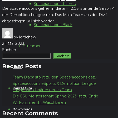
Spaceraccoons Talents
Die Spaceraccoons gehen in die am 12.06. startende Saison 4
der Demolition League rein. Das Main Team aus der Div 1
abgestiegen will sich wieder
Spaceraccoons Black
by lordchew
21. Mai 2023
Streamer
Suchen
Suchen
Recent Posts
Shop
Team Black stößt zu den Spaceraccoons dazu
Spaceraccoons eSports X Demolition League
Impressum
Junge Waschbären neues Team
Die ESL Meisterschaft Spring 2023 ist zu Ende
Willkommen ihr Waschbären
Downloads
Recent Comments